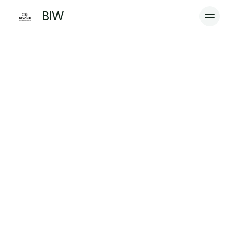
BIW 
Home
Services
Cases
Werkwijze
Plan een QuickScan