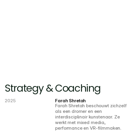
coördinatie, prototyping, 
coaching en uitvoering op 
locatie.

Eventueel inclusief 
begeleiding tijdens en na 
oplevering.
Strategy & Coaching
2025
Farah Shretah
Farah Shretah beschouwt zichzelf 
als een dromer en een 
interdisciplinair kunstenaar. Ze 
werkt met mixed media, 
performance en VR-filmmaken.