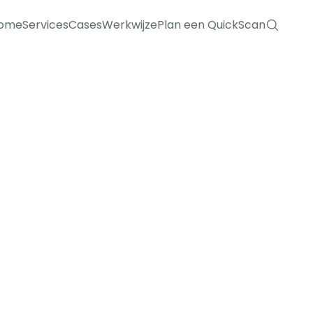
ome
Services
Cases
Werkwijze
Plan een QuickScan
ome
Services
Cases
Werkwijze
Plan een QuickScan