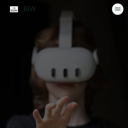
BIW 
Home
Services
Cases
Werkwijze
Plan een QuickScan