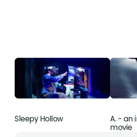
Een kra
plan
Strateg
laten 
Een con
middel
Een st
vertro
Producing
Coaching
Sleepy Hollow
A. - an 
movie