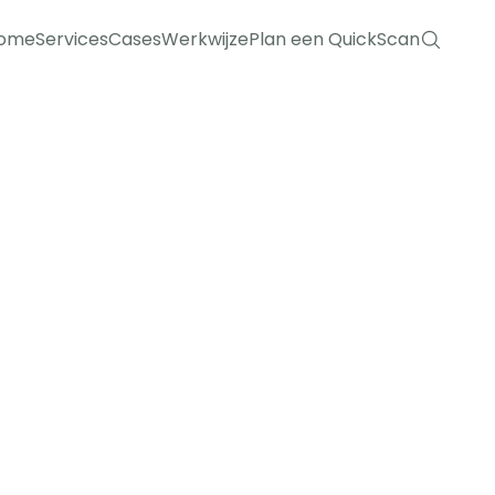
ome
Services
Cases
Werkwijze
Plan een QuickScan
ome
Services
Cases
Werkwijze
Plan een QuickScan