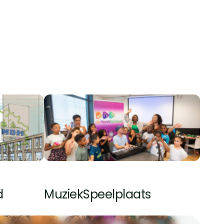
 zakelijk 
aktijk 
naar 
Consultant
d
MuziekSpeelplaats