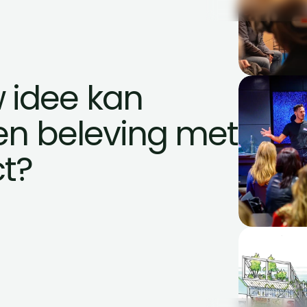
idee kan 
en beleving met 
ct?